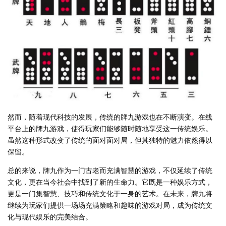
然而，随着现代科技的发展，传统的牌九游戏也在不断演变。在线
平台上的牌九游戏，使得玩家们能够随时随地享受这一传统娱乐。
虽然这种形式改变了传统的面对面对局，但其独特的魅力依然得以
保留。
总的来说，牌九作为一门古老而充满智慧的游戏，不仅延续了传统
文化，更在当今社会中找到了新的生命力。它既是一种娱乐方式，
更是一门集智慧、技巧和传统文化于一身的艺术。在未来，牌九将
继续为玩家们提供一场场充满策略和趣味的游戏对局，成为传统文
化与现代娱乐的完美结合。