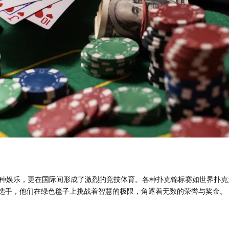
种娱乐，更在国际间形成了激烈的竞技体育。各种扑克锦标赛如世界扑克
克选手，他们在绿色毯子上挑战着智慧的极限，角逐着无数的荣誉与奖金。