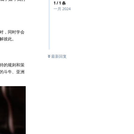
1
/
1
条
一月 2024
对，同时学会
解彼此。
最新回复
特的规则和策
的斗牛、亚洲