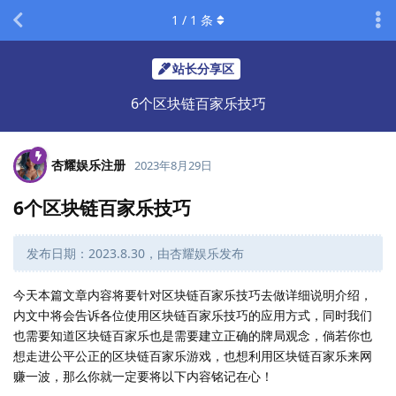
1
/
1
条
站长分享区
6个区块链百家乐技巧
杏耀娱乐注册
2023年8月29日
6个区块链百家乐技巧
发布日期：2023.8.30，由杏耀娱乐发布
今天本篇文章内容将要针对区块链百家乐技巧去做详细说明介绍，
内文中将会告诉各位使用区块链百家乐技巧的应用方式，同时我们
也需要知道区块链百家乐也是需要建立正确的牌局观念，倘若你也
想走进公平公正的区块链百家乐游戏，也想利用区块链百家乐来网
赚一波，那么你就一定要将以下内容铭记在心！