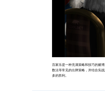
百家乐是一种充满策略和技巧的赌博
数法等常见的出牌策略，并结合实战
多的胜利。