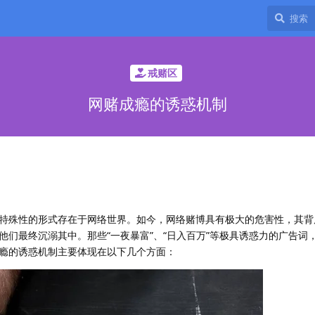
戒赌区
网赌成瘾的诱惑机制
特殊性的形式存在于网络世界。如今，网络赌博具有极大的危害性，其背
他们最终沉溺其中。那些“一夜暴富”、“日入百万”等极具诱惑力的广告词
瘾的诱惑机制主要体现在以下几个方面：