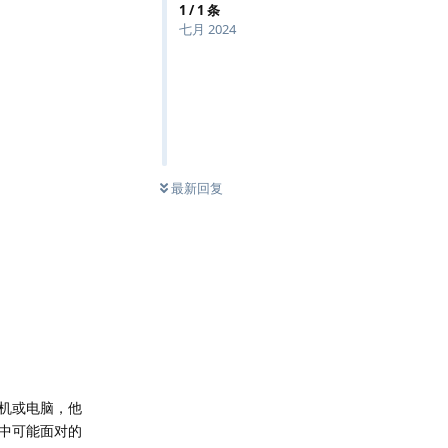
1
/
1
条
七月 2024
最新回复
机或电脑，他
中可能面对的