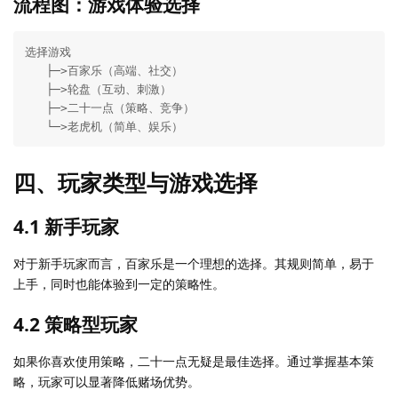
流程图：游戏体验选择
选择游戏

   ├─>百家乐（高端、社交）

   ├─>轮盘（互动、刺激）

   ├─>二十一点（策略、竞争）

   └─>老虎机（简单、娱乐）
四、玩家类型与游戏选择
4.1 新手玩家
对于新手玩家而言，百家乐是一个理想的选择。其规则简单，易于
上手，同时也能体验到一定的策略性。
4.2 策略型玩家
如果你喜欢使用策略，二十一点无疑是最佳选择。通过掌握基本策
略，玩家可以显著降低赌场优势。