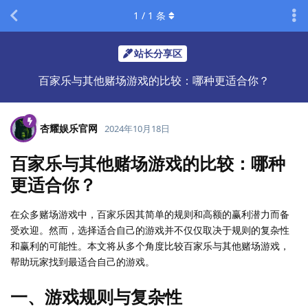
1
/
1
条
站长分享区
百家乐与其他赌场游戏的比较：哪种更适合你？
杏耀娱乐官网
2024年10月18日
百家乐与其他赌场游戏的比较：哪种
更适合你？
在众多赌场游戏中，百家乐因其简单的规则和高额的赢利潜力而备
受欢迎。然而，选择适合自己的游戏并不仅仅取决于规则的复杂性
和赢利的可能性。本文将从多个角度比较百家乐与其他赌场游戏，
帮助玩家找到最适合自己的游戏。
一、游戏规则与复杂性