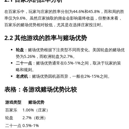
在百家乐中，玩家与庄家的胜率分别为44.6%和45.8%，而和局的胜
率仅为9.6%。虽然庄家抽取的佣金会影响最终收益，但整体来看，
百家乐的赌场优势相对较低，尤其是在选择庄家投注时。
2.2 其他游戏的胜率与赌场优势
轮盘
：赌场优势根据下注类型不同而变化。美国轮盘的赌场优
势为5.26%，而欧洲轮盘为2.7%。
二十一点
：赌场优势通常在0.5%-1%之间，取决于玩家的策
略和规则。
老虎机
：赌场优势因机器而异，一般在2%-15%之间。
表格：各游戏赌场优势比较
游戏类型
赌场优势
百家乐
1.06%（庄家）
轮盘
2.7%（欧洲）
二十一点
0.5%-1%