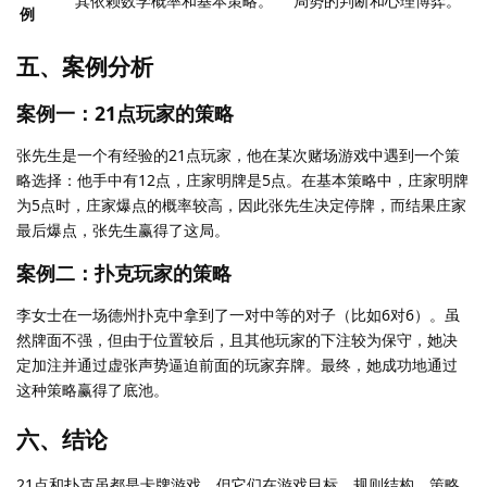
其依赖数学概率和基本策略。
局势的判断和心理博弈。
例
五、案例分析
案例一：21点玩家的策略
张先生是一个有经验的21点玩家，他在某次赌场游戏中遇到一个策
略选择：他手中有12点，庄家明牌是5点。在基本策略中，庄家明牌
为5点时，庄家爆点的概率较高，因此张先生决定停牌，而结果庄家
最后爆点，张先生赢得了这局。
案例二：扑克玩家的策略
李女士在一场德州扑克中拿到了一对中等的对子（比如6对6）。虽
然牌面不强，但由于位置较后，且其他玩家的下注较为保守，她决
定加注并通过虚张声势逼迫前面的玩家弃牌。最终，她成功地通过
这种策略赢得了底池。
六、结论
21点和扑克虽都是卡牌游戏，但它们在游戏目标、规则结构、策略