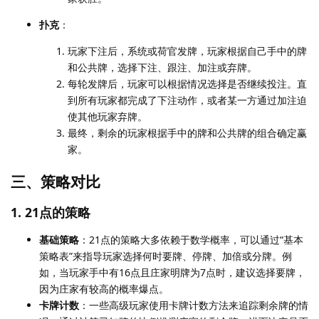
扑克
：
玩家下注后，系统或荷官发牌，玩家根据自己手中的牌
和公共牌，选择下注、跟注、加注或弃牌。
每轮发牌后，玩家可以根据情况选择是否继续投注。直
到所有玩家都完成了下注动作，或者某一方通过加注迫
使其他玩家弃牌。
最终，剩余的玩家根据手中的牌和公共牌的组合确定赢
家。
三、策略对比
1.
21点的策略
基础策略
：21点的策略大多依赖于数学概率，可以通过“基本
策略表”来指导玩家选择何时要牌、停牌、加倍或分牌。例
如，当玩家手中有16点且庄家明牌为7点时，建议选择要牌，
因为庄家有较高的概率爆点。
卡牌计数
：一些高级玩家使用卡牌计数方法来追踪剩余牌的情