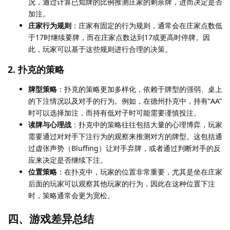
况，通过计算已知牌的比例推测庄家的剩余牌，进而决定是否
加注。
庄家行为规则
：庄家有固定的行为规则，通常会在庄家点数低
于17时继续要牌，而在庄家点数达到17或更高时停牌。因
此，玩家可以基于这些规则进行合理的决策。
2.
扑克的策略
牌型策略
：扑克的策略更加多样化，依赖于牌型的强弱、桌上
的下注情况以及对手的行为。例如，在德州扑克中，持有“AA”
时可以选择加注，而持有低对子时可能需要谨慎投注。
读牌与心理战
：扑克中的策略往往包括大量的心理博弈，玩家
需要通过对对手下注行为的观察来推测对方的牌型。这包括通
过虚张声势（Bluffing）让对手弃牌，或者通过判断对手的反
应来决定是否继续下注。
位置策略
：在扑克中，玩家的位置非常重要，尤其是坐在庄家
后面的玩家可以观察其他玩家的行为，因此在这种位置下注
时，策略通常会更为宽松。
四、游戏差异总结