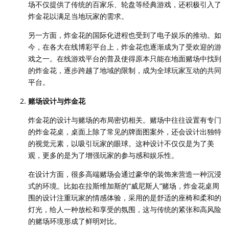
场不仅提供了传统的百家乐、轮盘等经典游戏，还积极引入了
炸金花以满足当地玩家的需求。
另一方面，炸金花的国际化进程也受到了电子娱乐的推动。如
今，在各大在线博彩平台上，炸金花也逐渐成为了受欢迎的游
戏之一。在线游戏平台的普及使得原本只能在地面赌场中找到
的炸金花，逐步跨越了地域的限制，成为全球玩家互动的共同
平台。
赌场设计与炸金花
炸金花的设计与赌场的布局密切相关。赌场中往往设置有专门
的炸金花桌，桌面上除了常见的牌面图案外，还会设计出独特
的视觉元素，以吸引玩家的眼球。这种设计不仅仅是为了美
观，更多的是为了增强玩家的参与感和娱乐性。
在设计方面，很多高端赌场会通过豪华的装饰来营造一种沉浸
式的环境。比如在拉斯维加斯的“威尼斯人”赌场，炸金花桌周
围的设计注重玩家的情感体验，采用的是舒适的座椅和柔和的
灯光，给人一种放松和享受的氛围，这与传统的紧张和高风险
的赌场环境形成了鲜明对比。