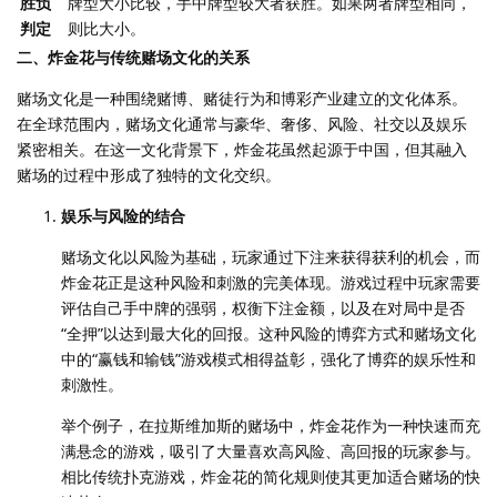
胜负
牌型大小比较，手中牌型较大者获胜。如果两者牌型相同，
判定
则比大小。
二、炸金花与传统赌场文化的关系
赌场文化是一种围绕赌博、赌徒行为和博彩产业建立的文化体系。
在全球范围内，赌场文化通常与豪华、奢侈、风险、社交以及娱乐
紧密相关。在这一文化背景下，炸金花虽然起源于中国，但其融入
赌场的过程中形成了独特的文化交织。
娱乐与风险的结合
赌场文化以风险为基础，玩家通过下注来获得获利的机会，而
炸金花正是这种风险和刺激的完美体现。游戏过程中玩家需要
评估自己手中牌的强弱，权衡下注金额，以及在对局中是否
“全押”以达到最大化的回报。这种风险的博弈方式和赌场文化
中的“赢钱和输钱”游戏模式相得益彰，强化了博弈的娱乐性和
刺激性。
举个例子，在拉斯维加斯的赌场中，炸金花作为一种快速而充
满悬念的游戏，吸引了大量喜欢高风险、高回报的玩家参与。
相比传统扑克游戏，炸金花的简化规则使其更加适合赌场的快