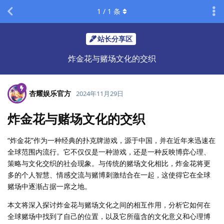
1
/
1
条
站长分享区
炸金花与赌场文化的交织
杏耀娱乐官方
2024年11月29日
炸金花与赌场文化的交织
“炸金花”作为一种经典的扑克牌游戏，源于中国，并在近年来迅速在
全球范围内流行。它不仅仅是一种游戏，还是一种反映博弈心理、
策略与文化交织的社会现象。与传统的赌场文化相比，炸金花将更
多的个人智慧、情感交流与赌博刺激结合在一起，这使得它在全球
赌场中逐渐占据一席之地。
本文将深入探讨炸金花与赌场文化之间的相互作用，分析它如何在
全球赌场中找到了自己的位置，以及它所蕴含的文化意义和心理博