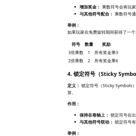
增加奖金：
乘数符号会将玩家
与其他符号配合：
乘数符号通
举例：
如果玩家在免费旋转期间获得了一个
符号
数量
奖励
3倍乘数
1
所有奖金乘3
2倍乘数
2
所有奖金乘6
4.
锁定符号（Sticky Symbo
定义：
锁定符号（Sticky Sy
算。
作用：
保持在卷轴上：
锁定符号在出
与其他符号联动：
锁定符号有
举例：