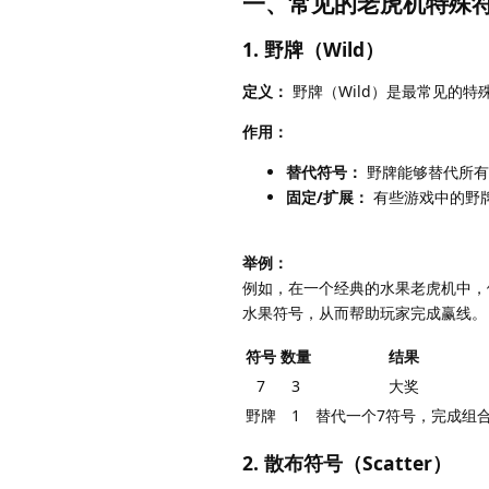
一、常见的老虎机特殊
1.
野牌（Wild）
定义：
野牌（Wild）是最常见的
作用：
替代符号：
野牌能够替代所有
固定/扩展：
有些游戏中的野
举例：
例如，在一个经典的水果老虎机中，
水果符号，从而帮助玩家完成赢线。
符号
数量
结果
7
3
大奖
野牌
1
替代一个7符号，完成组
2.
散布符号（Scatter）