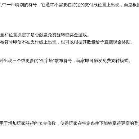
老虎机中一种特别的符号，它通常不需要在特定的支付线位置上出现，而是根
量和位置决定了是否触发免费旋转或奖金游戏。
布符号即使不在支付线上出现，也可以根据其数量给予直接现金奖励。
若出现三个或更多的“金字塔”散布符号，玩家即可触发免费旋转模式。
r）通常用于增加玩家获得的奖金倍数，使得玩家在特定条件下能够赢得更高的