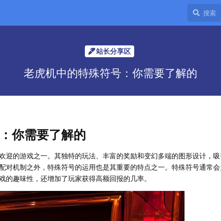
站长分享区
老虎机中的特殊符号：你需要了解的
：你需要了解的
欢迎的游戏之一。其独特的玩法、丰富的奖励和变幻多端的图形设计，吸
配对机制之外，特殊符号的运用也是其重要的特点之一。特殊符号通常会
戏的趣味性，还增加了玩家获得高额回报的几率。