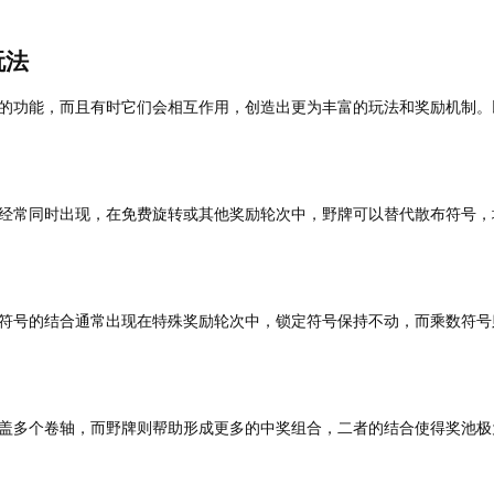
玩法
的功能，而且有时它们会相互作用，创造出更为丰富的玩法和奖励机制。
经常同时出现，在免费旋转或其他奖励轮次中，野牌可以替代散布符号，
符号的结合通常出现在特殊奖励轮次中，锁定符号保持不动，而乘数符号
。
盖多个卷轴，而野牌则帮助形成更多的中奖组合，二者的结合使得奖池极