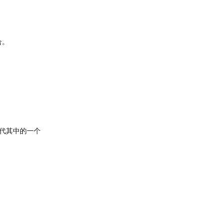
合。
代其中的一个