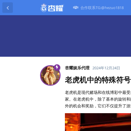
合作联系TG:@hezuo1818
杏耀娱乐代理
2024年12月24日
老虎机中的特殊符号
老虎机是现代赌场和在线博彩中最受
家。在老虎机中，除了基本的旋转和
外的机会和奖励，它们不仅提升了游