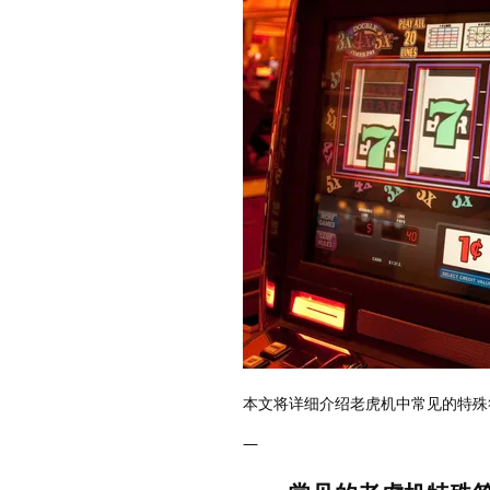
本文将详细介绍老虎机中常见的特殊
—