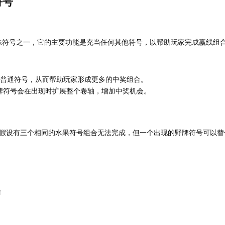
符号
特殊符号之一，它的主要功能是充当任何其他符号，以帮助玩家完成赢线组
普通符号，从而帮助玩家形成更多的中奖组合。
牌符号会在出现时扩展整个卷轴，增加中奖机会。
假设有三个相同的水果符号组合无法完成，但一个出现的野牌符号可以替
合