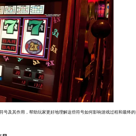
符号及其作用，帮助玩家更好地理解这些符号如何影响游戏过程和最终的