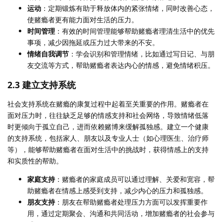
运动
：定期锻炼有助于释放体内的紧张情绪，同时改善心态，
使赌瘾者更有能力面对生活的压力。
时间管理
：有效的时间管理能够帮助赌瘾者理清生活中的优先
事项，减少因拖延或压力过大带来的不安。
情绪自我调节
：学会识别和管理情绪，比如通过写日记、与朋
友交流等方式，帮助赌瘾者表达内心的情感，避免情绪积压。
2.3
建立支持系统
社会支持系统在赌瘾的康复过程中起着至关重要的作用。赌瘾者在
面对压力时，往往缺乏足够的情感支持和社会网络，导致情绪低落
时更倾向于孤立自己，进而依赖赌博来缓解孤独感。建立一个健康
的支持系统，包括家人、朋友以及专业人士（如心理医生、治疗师
等），能够帮助赌瘾者在面对生活中的挑战时，获得情感上的支持
和实质性的帮助。
家庭支持
：赌瘾者的家庭成员可以通过理解、关爱和宽容，帮
助赌瘾者在情感上感受到支持，减少内心的压力和孤独感。
朋友支持
：朋友在帮助赌瘾者处理压力方面可以发挥重要作
用，通过定期聚会、沟通和共同活动，增加赌瘾者的社会参与