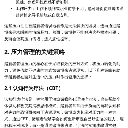
孤独、焦虑和愧疚感不断加剧。
工作压力
：工作不顺利或职业前景不明，也可能促使赌瘾者通
过赌博来寻求解脱或自我安慰。
这些压力往往被赌瘾者错误地看作是无法解决的困境，进而通过赌
博来寻求瞬间的情绪释放。然而，赌博并不能解决这些根本问题，
反而会使其压力倍增，进入恶性循环。
2.
压力管理的关键策略
赌瘾者管理压力的核心在于采取有效的应对方式，将压力转化为动
力，避免借助不健康的方式如赌博来逃避现实。以下几种策略有助
于赌瘾者在面对生活中的压力时作出健康的选择：
2.1
认知行为疗法（CBT）
认知行为疗法是一种常用于治愈赌瘾的心理治疗方法，旨在帮助个
体识别和改变其消极思维模式。赌瘾者常常由于负面的自我认知和
对失败的恐惧而倾向于逃避现实，赌博成为其应对压力的一种方
式。通过CBT，赌瘾者能够学会如何重新审视自己所面临的压力，理
解和应对困境，而不是通过赌博来逃避。疗法的实施步骤通常包