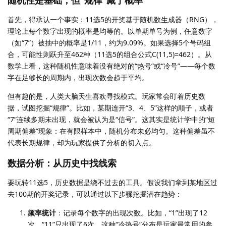
随机性是基础，但“规律”藏于概率
首先，得承认一个事实：11选5的开奖基于随机数生成器（RNG），
理论上每个数字出现的概率是均等的。以单期单号为例，任意数字
（如“7”）被抽中的概率是1/11，约为9.09%。如果选择5个号码组
合，可能性则跃升至462种（11选5的组合公式C(11,5)=462）。从
数学上看，这种随机性意味着没有绝对的“热号”或“冷号”——每个数
字在足够长的周期内，出现次数会趋于平均。
但有趣的是，人类大脑天生喜欢寻找模式。玩家常会盯着历史数
据，试图挖掘“规律”。比如，某期连开“3、4、5”这样的顺子，或者
“7”连续多期未出现，就会被认为是“信号”。这其实是统计学中的“短
周期偏差”现象：在有限样本中，随机分布未必均匀。这种偏差虽不
代表长期规律，却为玩家提供了分析的切入点。
数据分析：从历史中找线索
要玩转11选5，历史数据是绕不过去的工具。假设我们拿到某地区过
去100期的开奖记录，可以通过以下步骤挖掘潜在趋势：
频率统计
：记录每个数字的出现次数。比如，“1”出现了12
次，“11”只出现了6次。这种“冷热号”分布是玩家最常用的参