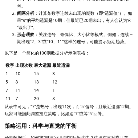
考。
间隔分析
：计算某数字连续未出现的期数（即“遗漏值”）。如
果“9”的平均遗漏是10期，但最近已20期未出，有人会认为它
“该出了”。
形态观察
：关注连号、奇偶比、大小比等模式。例如，连续三
期出现“2、3”或“10、11”这样的连号，可能提示短期趋势。
以下是一个简化的100期数据分析示例表格：
数字
出现次数
最大遗漏
最近遗漏
1
10
15
3
5
8
18
12
7
11
14
1
11
7
20
8
从表中可见，“7”是热号，出现11次，而“5”偏冷，且最近遗漏12期。
玩家可能据此调整投注策略，比如追“7”或等“5”回补。
策略运用：科学与直觉的平衡
分析数据后，如何将“规律”运用到实际投注中？这里有三种常见策