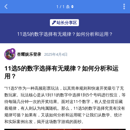
1
/
1
条
站长分享区
11选5的数字选择有无规律？如何分析和运用？
杏耀娱乐登录
2025年4月4日
11选5的数字选择有无规律？如何分析和运
用？
“11选5”作为一种高频彩票玩法，以其简单规则和快速开奖吸引了无
数玩家。玩法核心是从1到11的数字中选择1到5个号码进行投注，等
待每隔几分钟一次的开奖结果。面对这11个数字，有人坚信背后藏
着规律，有人则认为纯属随机。那么，11选5的数字选择究竟有没有
规律可循？如果有，又该如何分析和运用呢？让我们从数学、统计
和实际案例出发，揭开这场数字游戏的面纱。