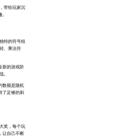
，带给玩家沉
趣。
过独特的符号组
转、乘法符
全新的游戏阶
战。
的数额是随机
持了足够的刺
大奖，每个玩
，让自己不断