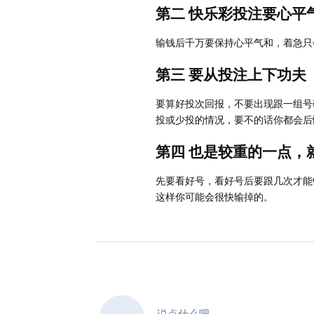
第二 快乐彩投注要心平
输钱后千万要保持心平气和，着急只
第三 要从投注上下功夫
要算好投次回报，不要出现跟一组号
投或少投的情况，要不的话你都会后
第四 也是较重的一点，
先要看好号，看好号后要跟几次才能
这样你可能会很快输掉的。
说点什么吧...