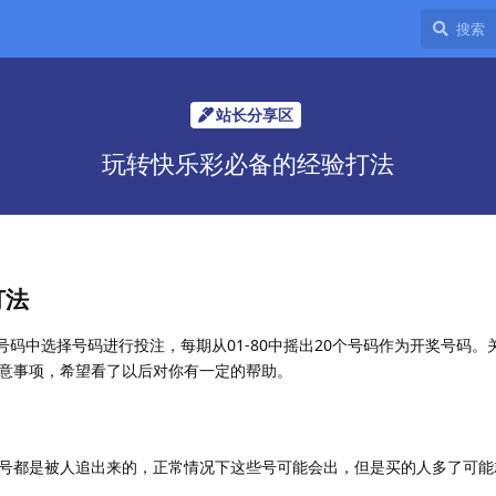
站长分享区
玩转快乐彩必备的经验打法
打法
个号码中选择号码进行投注，每期从01-80中摇出20个号码作为开奖号码
意事项，希望看了以后对你有一定的帮助。
号都是被人追出来的，正常情况下这些号可能会出，但是买的人多了可能