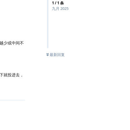
1
/
1
条
九月 2025
越少或中间不
最新回复
下就投进去，
回复