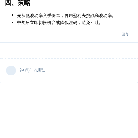
四、策略
先从低波动率入手保本，再用盈利去挑战高波动率。
中奖后立即切换机台或降低注码，避免回吐。
回复
说点什么吧...