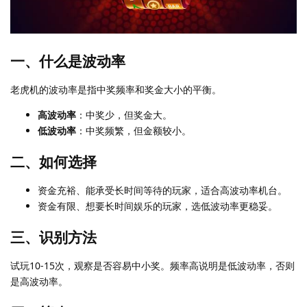
一、什么是波动率
老虎机的波动率是指中奖频率和奖金大小的平衡。
高波动率
：中奖少，但奖金大。
低波动率
：中奖频繁，但金额较小。
二、如何选择
资金充裕、能承受长时间等待的玩家，适合高波动率机台。
资金有限、想要长时间娱乐的玩家，选低波动率更稳妥。
三、识别方法
试玩10-15次，观察是否容易中小奖。频率高说明是低波动率，否则
是高波动率。