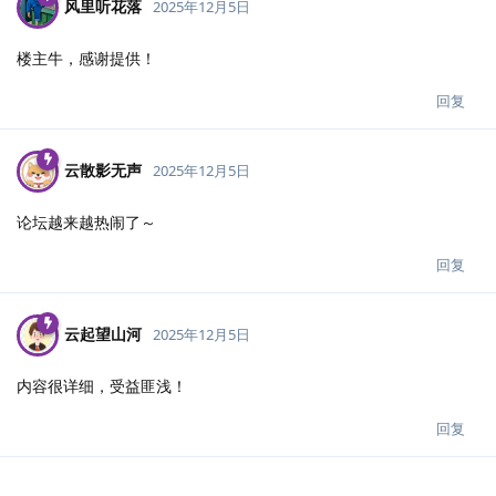
风里听花落
2025年12月5日
楼主牛，感谢提供！
回复
云散影无声
2025年12月5日
论坛越来越热闹了～
回复
云起望山河
2025年12月5日
内容很详细，受益匪浅！
回复