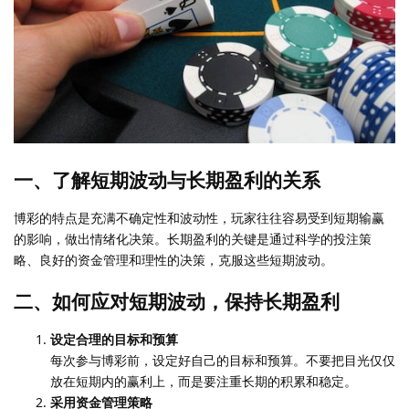
一、了解短期波动与长期盈利的关系
博彩的特点是充满不确定性和波动性，玩家往往容易受到短期输赢
的影响，做出情绪化决策。长期盈利的关键是通过科学的投注策
略、良好的资金管理和理性的决策，克服这些短期波动。
二、如何应对短期波动，保持长期盈利
设定合理的目标和预算
每次参与博彩前，设定好自己的目标和预算。不要把目光仅仅
放在短期内的赢利上，而是要注重长期的积累和稳定。
采用资金管理策略