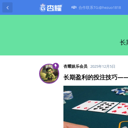
合作联系TG:@hezuo1818
长
杏耀娱乐会员
2025年12月5日
长期盈利的投注技巧—