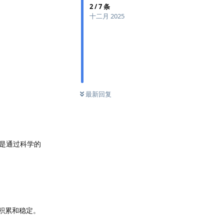
2
/
7
条
十二月 2025
最新回复
是通过科学的
积累和稳定。