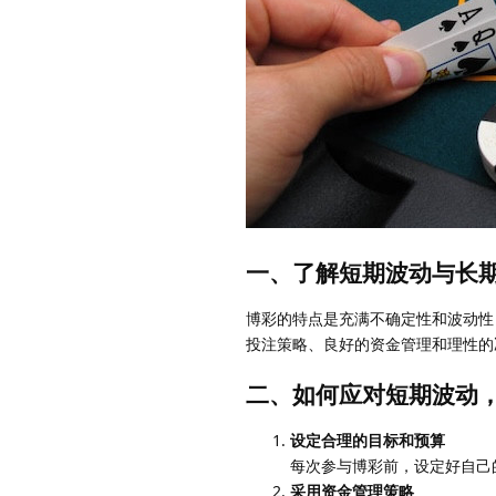
一、了解短期波动与长
博彩的特点是充满不确定性和波动性
投注策略、良好的资金管理和理性的
二、如何应对短期波动
设定合理的目标和预算
每次参与博彩前，设定好自己
采用资金管理策略