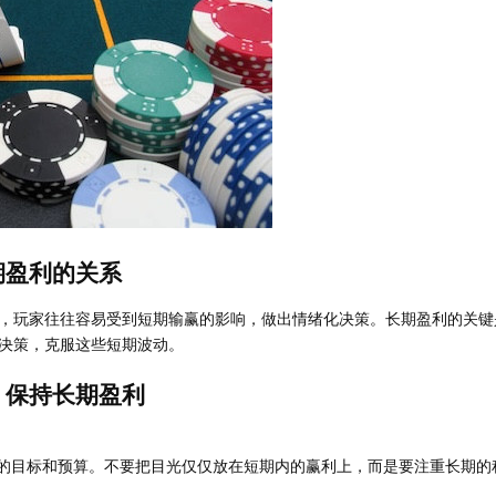
期盈利的关系
，玩家往往容易受到短期输赢的影响，做出情绪化决策。长期盈利的关键
决策，克服这些短期波动。
，保持长期盈利
的目标和预算。不要把目光仅仅放在短期内的赢利上，而是要注重长期的