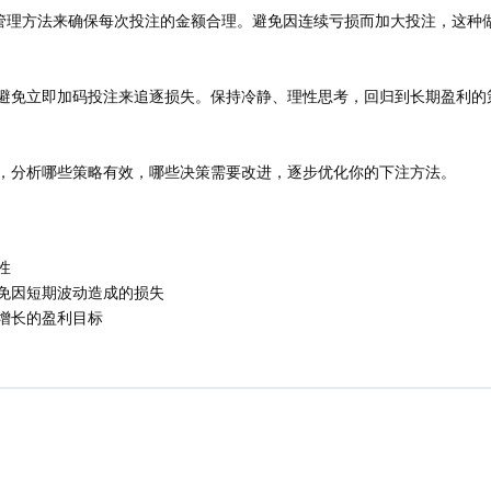
金管理方法来确保每次投注的金额合理。避免因连续亏损而加大投注，这种
避免立即加码投注来追逐损失。保持冷静、理性思考，回归到长期盈利的
，分析哪些策略有效，哪些决策需要改进，逐步优化你的下注方法。
性
免因短期波动造成的损失
增长的盈利目标