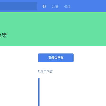
注册
登录
决策
登录以回复
最早内容