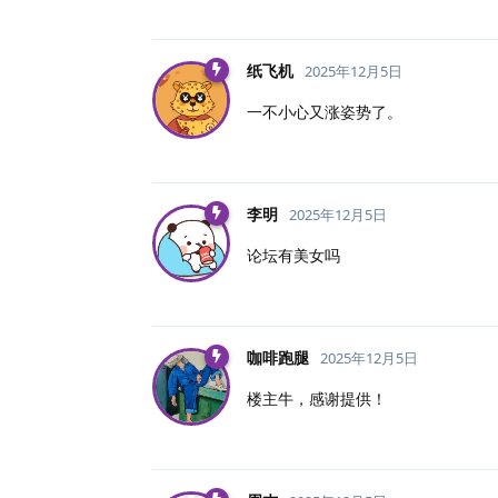
纸飞机
2025年12月5日
一不小心又涨姿势了。
李明
2025年12月5日
论坛有美女吗
咖啡跑腿
2025年12月5日
楼主牛，感谢提供！