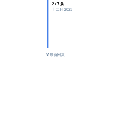
2
/
7
条
十二月 2025
最新回复