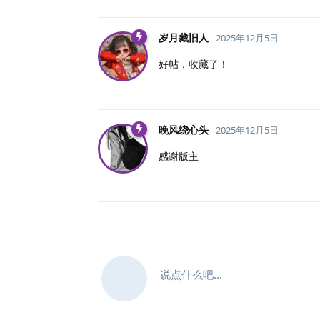
岁月藏旧人
2025年12月5日
好帖，收藏了！
晚风绕心头
2025年12月5日
感谢版主
说点什么吧...