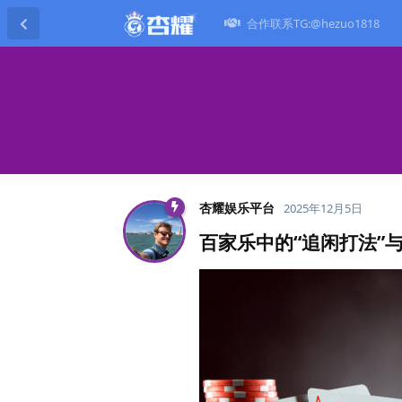
合作联系TG:@hezuo1818
杏耀娱乐平台
2025年12月5日
百家乐中的“追闲打法”