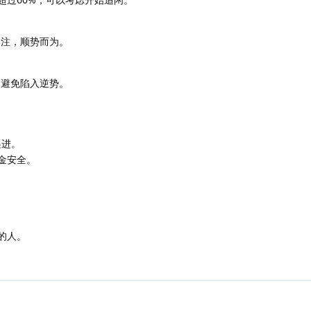
追注，顺势而为。
，避免陷入逆势。
递进。
金安全。
的人。