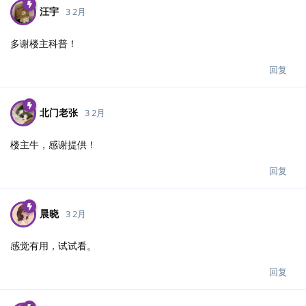
汪宇
3 2月
多谢楼主科普！
回复
北门老张
3 2月
楼主牛，感谢提供！
回复
晨晓
3 2月
感觉有用，试试看。
回复