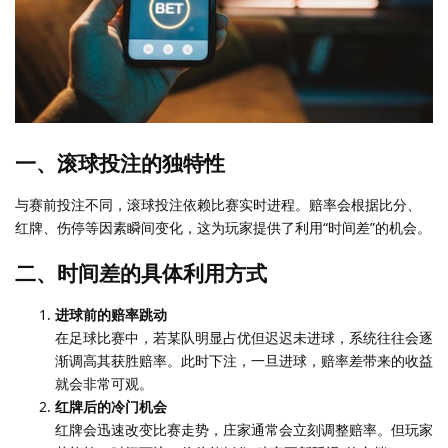
一、滚球投注的独特性
与赛前投注不同，滚球投注依赖比赛实时进程。赔率会根据比分、
红牌、伤停等因素瞬间变化，这为玩家提供了利用“时间差”的机会。
二、时间差的具体利用方式
进球前的赔率跳动
在足球比赛中，若某队明显占优但迟迟未进球，系统往往会逐
渐调高其获胜赔率。此时下注，一旦进球，赔率差带来的收益
就会非常可观。
红牌后的冷门机会
红牌会迅速改变比赛走势，庄家通常会立刻调整赔率。但玩家