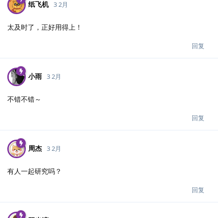
纸飞机
3 2月
太及时了，正好用得上！
回复
小雨
3 2月
不错不错～
回复
周杰
3 2月
有人一起研究吗？
回复