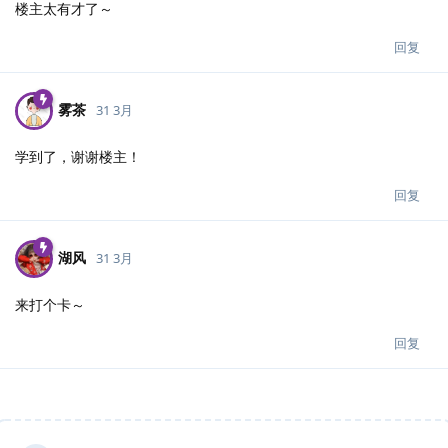
楼主太有才了～
回复
雾茶
31 3月
学到了，谢谢楼主！
回复
湖风
31 3月
来打个卡～
回复