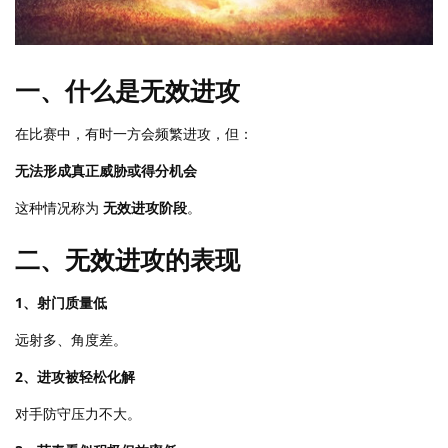
一、什么是无效进攻
在比赛中，有时一方会频繁进攻，但：
无法形成真正威胁或得分机会
这种情况称为
无效进攻阶段
。
二、无效进攻的表现
1、射门质量低
远射多、角度差。
2、进攻被轻松化解
对手防守压力不大。