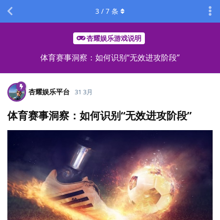
3
/
7
条
杏耀娱乐游戏说明
体育赛事洞察：如何识别“无效进攻阶段”
杏耀娱乐平台
31 3月
体育赛事洞察：如何识别“无效进攻阶段”