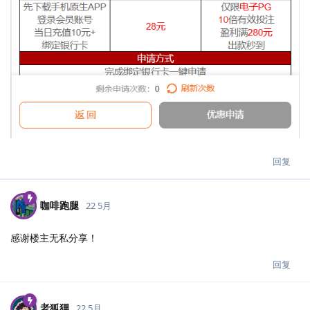
回复
咖啡跑腿
22 5月
感谢楼主无私分享！
回复
老狐狸
22 5月