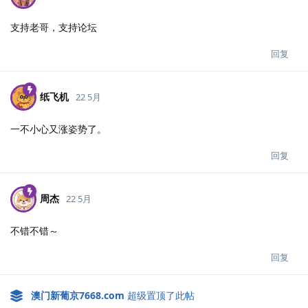
支持老哥，支持论坛
回复
纸飞机
22 5月
一不小心又涨姿势了。
回复
周杰
22 5月
不错不错～
回复
澳门新葡京7668.​com
超级置顶了此帖