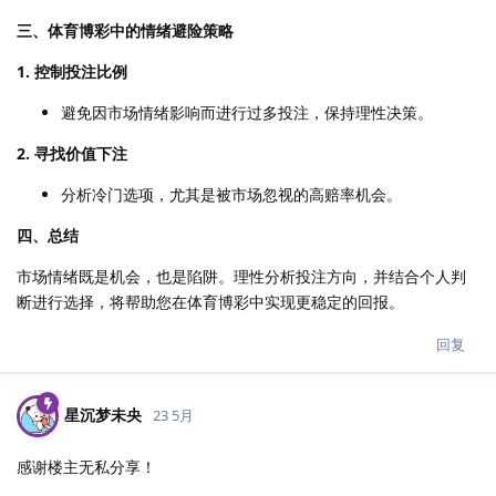
三、体育博彩中的情绪避险策略
1. 控制投注比例
避免因市场情绪影响而进行过多投注，保持理性决策。
2. 寻找价值下注
分析冷门选项，尤其是被市场忽视的高赔率机会。
四、总结
市场情绪既是机会，也是陷阱。理性分析投注方向，并结合个人判
断进行选择，将帮助您在体育博彩中实现更稳定的回报。
回复
星沉梦未央
23 5月
感谢楼主无私分享！