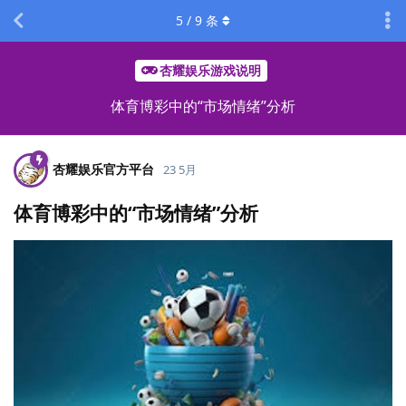
5
/
9
条
杏耀娱乐游戏说明
体育博彩中的“市场情绪”分析
杏耀娱乐官方平台
23 5月
体育博彩中的“市场情绪”分析