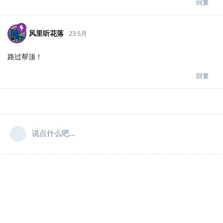
回复
风里听花落
23 5月
路过帮顶！
回复
说点什么吧...