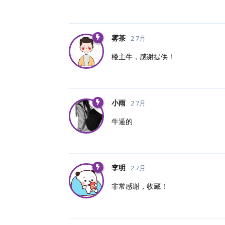
雾茶
2 7月
楼主牛，感谢提供！
小雨
2 7月
牛逼的
李明
2 7月
非常感谢，收藏！