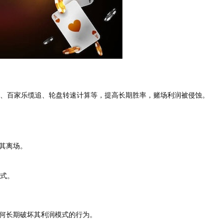
牌、百家乐缆追、轮盘转速计算等，提高长期胜率，赌场利润被侵蚀。
其离场。
方式。
何长期破坏其利润模式的行为。