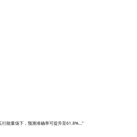
五行能量场下，预测准确率可提升至61.8%…”