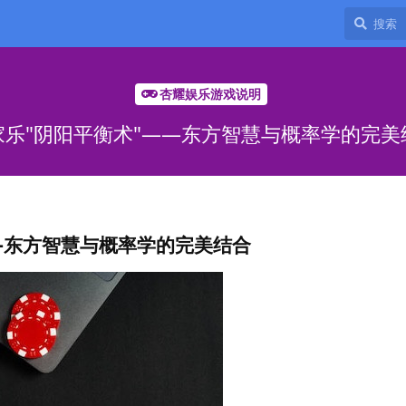
杏耀娱乐游戏说明
家乐"阴阳平衡术"——东方智慧与概率学的完美
—东方智慧与概率学的完美结合