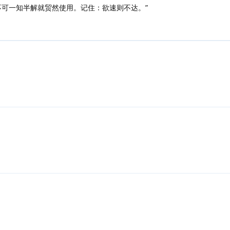
不可一知半解就贸然使用。记住：欲速则不达。”