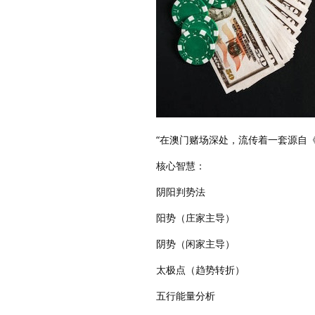
“在澳门赌场深处，流传着一套源自
核心智慧：
阴阳判势法
阳势（庄家主导）
阴势（闲家主导）
太极点（趋势转折）
五行能量分析