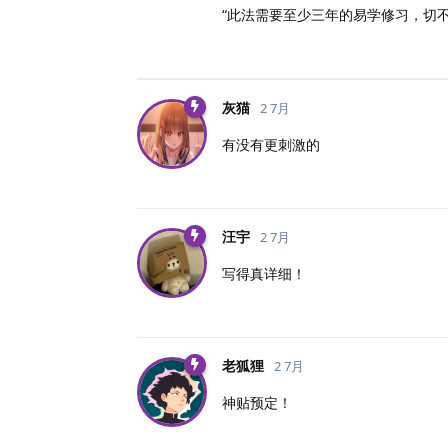
“此法需要至少三年的易学修习，切
灰猫
2 7月
有没有更刺激的
汪宇
2 7月
写得真详细！
老狐狸
2 7月
神贴预定！