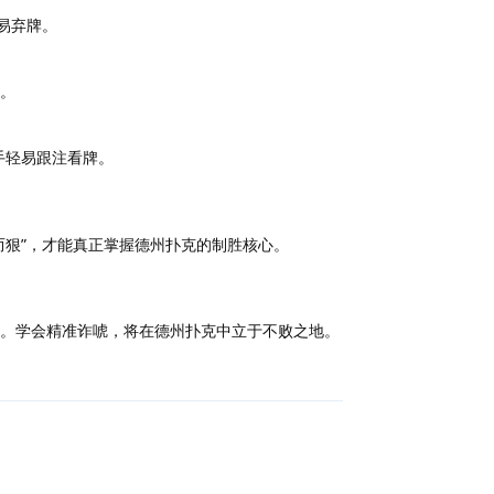
易弃牌。
。
手轻易跟注看牌。
而狠”，才能真正掌握德州扑克的制胜核心。
。学会精准诈唬，将在德州扑克中立于不败之地。
回复