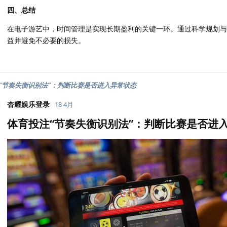
四、总结
在电子游艺中，时间管理是实现长期盈利的关键一环。通过科学规划与
益并避免不必要的损失。
“节奏失衡识别法”：判断比赛是否进入异常状态
杏耀娱乐登录
18 4月
体育投注“节奏失衡识别法”：判断比赛是否进