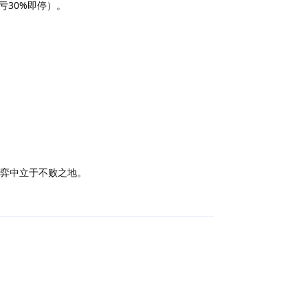
亏30%即停）。
弈中立于不败之地。
回复