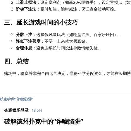
止盈止损法
：设定赢利点（如赢20%即收手），设定亏损点（如
阶梯下注法
：赢时加注，输时减注，保证资金波动可控。
三、延长游戏时间的小技巧
分散下注
：选择低风险玩法（如轮盘红黑、百家乐庄闲）。
降低下注额度
：不要一上来就大额豪赌。
合理休息
：避免连续长时间投注导致情绪失控。
四、总结
赌场中，输赢并非完全由运气决定，懂得科学分配资金，才能在长期博
扑克中的“诈唬陷阱”
杏耀娱乐登录
18 6月
破解德州扑克中的“诈唬陷阱”