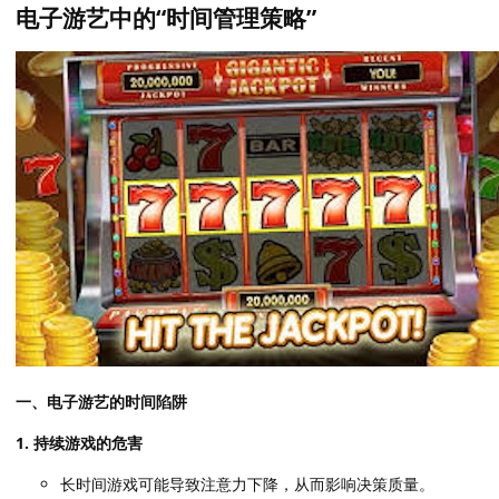
电子游艺中的“时间管理策略”
一、电子游艺的时间陷阱
1. 持续游戏的危害
长时间游戏可能导致注意力下降，从而影响决策质量。