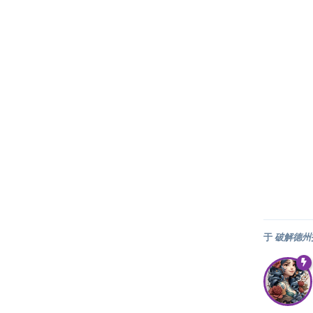
于
破解德州