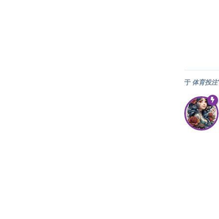
于
体育投注