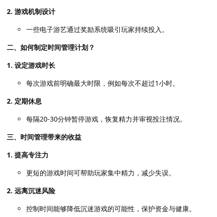
2. 游戏机制设计
一些电子游艺通过奖励系统吸引玩家持续投入。
二、如何制定时间管理计划？
1. 设定游戏时长
每次游戏前明确最大时限，例如每次不超过1小时。
2. 定期休息
每隔20-30分钟暂停游戏，恢复精力并审视投注情况。
三、时间管理带来的收益
1. 提高专注力
更短的游戏时间可帮助玩家集中精力，减少失误。
2. 远离沉迷风险
控制时间能够降低沉迷游戏的可能性，保护资金与健康。