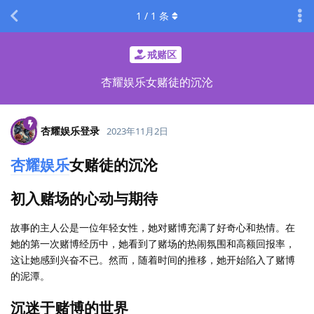
1
/
1
条
戒赌区
杏耀娱乐女赌徒的沉沦
杏耀娱乐登录
2023年11月2日
杏耀娱乐
女赌徒的沉沦
初入赌场的心动与期待
故事的主人公是一位年轻女性，她对赌博充满了好奇心和热情。在
她的第一次赌博经历中，她看到了赌场的热闹氛围和高额回报率，
这让她感到兴奋不已。然而，随着时间的推移，她开始陷入了赌博
的泥潭。
沉迷于赌博的世界